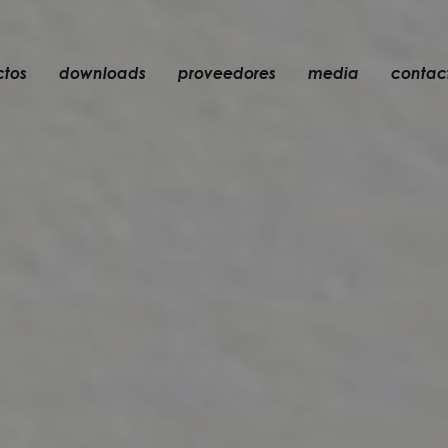
ctos
downloads
proveedores
media
contac
empotrable
accesorios
bombillas
objetos
recargables