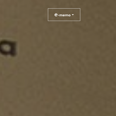
e
-memo