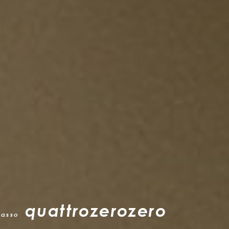
quattrozerozero
casso