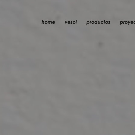
home
vesoi
productos
proye
mesa
colgante
pared
pared/techo
suelo
techo