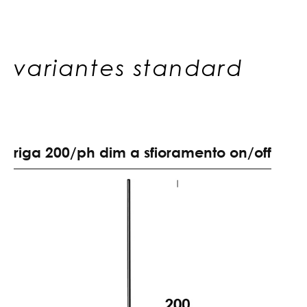
variantes standard
r
i
g
a
2
0
0
/
p
h
d
i
m
a
s
f
i
o
r
a
m
e
n
t
o
o
n
/
o
f
f