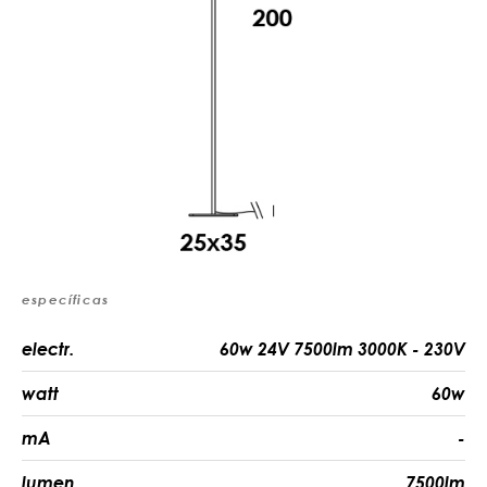
específicas
electr.
60w 24V 7500lm 3000K - 230V
watt
60w
mA
-
lumen
7500lm