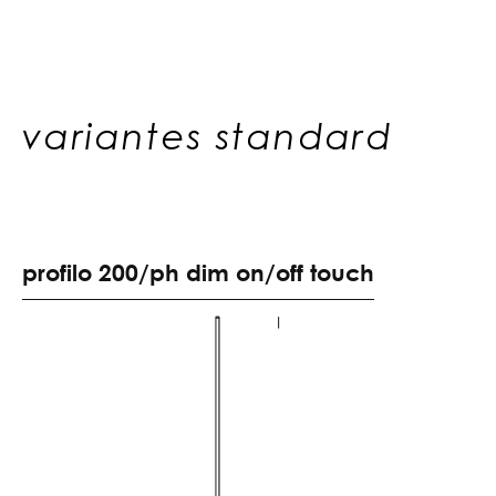
variantes standard
p
r
o
f
i
l
o
2
0
0
/
p
h
d
i
m
o
n
/
o
f
f
t
o
u
c
h