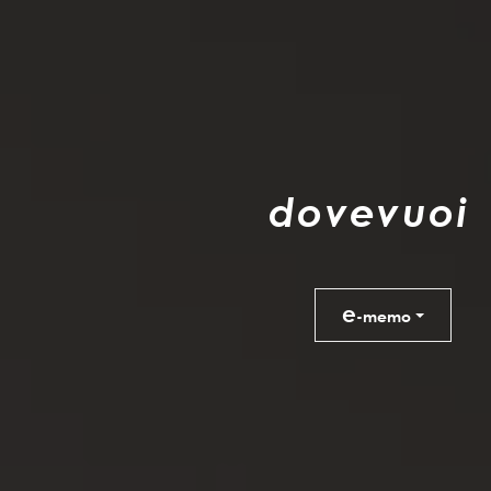
d
o
v
e
v
u
o
i
e
-memo