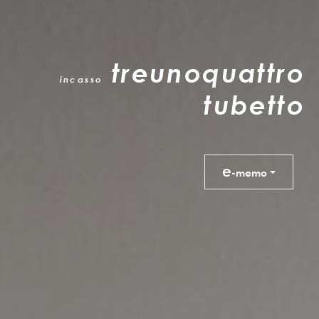
treunoquattro
incasso
tubetto
e
-memo