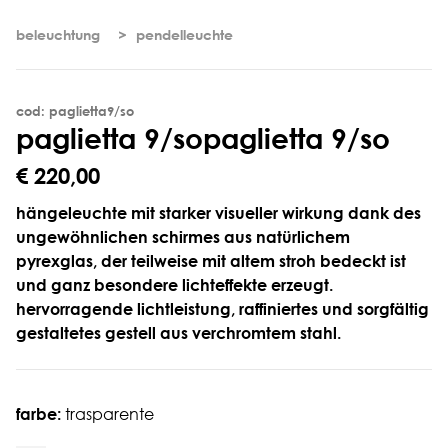
beleuchtung
pendelleuchte
cod: paglietta9/so
p
a
g
l
i
e
t
t
a
9
/
s
o
paglietta 9/so
€ 220,00
hängeleuchte mit starker visueller wirkung dank des
ungewöhnlichen schirmes aus natürlichem
pyrexglas, der teilweise mit altem stroh bedeckt ist
und ganz besondere lichteffekte erzeugt.
hervorragende lichtleistung, raffiniertes und sorgfältig
gestaltetes gestell aus verchromtem stahl.
farbe:
trasparente