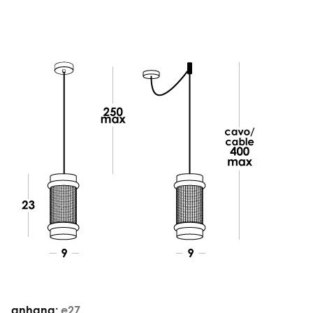
anhang:
e27