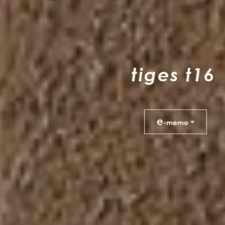
t
i
g
e
s
t
1
6
e
-memo