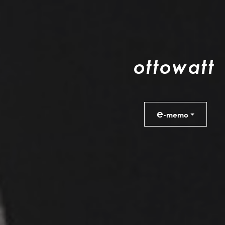
o
t
t
o
w
a
t
t
e
-memo