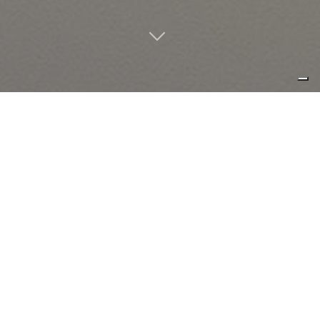
una segno luminoso, netto e
intenzionale