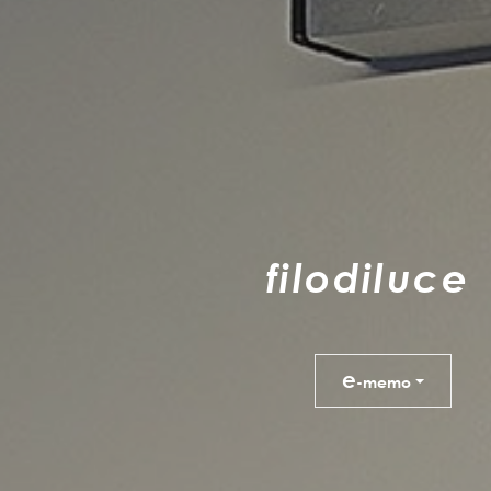
f
i
l
o
d
i
l
u
c
e
e
-memo