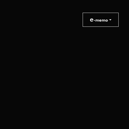
e
-memo