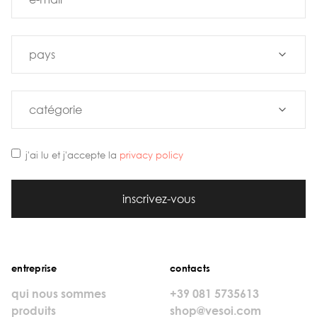
j'ai lu et j'accepte la
privacy policy
inscrivez-vous
entreprise
contacts
qui nous sommes
+39 081 5735613
produits
shop@vesoi.com