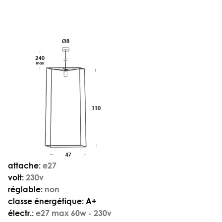
attache:
e27
volt:
230v
réglable:
non
classe énergétique:
A+
électr.:
e27 max 60w - 230v