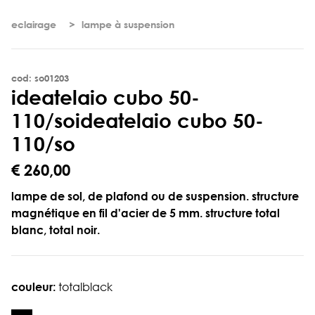
eclairage
lampe à suspension
cod: so01203
i
d
e
a
t
e
l
a
i
o
c
u
b
o
5
0
-
1
1
0
/
s
o
ideatelaio cubo 50-
110/so
€ 260,00
lampe de sol, de plafond ou de suspension. structure
magnétique en fil d'acier de 5 mm. structure total
blanc, total noir.
couleur:
totalblack