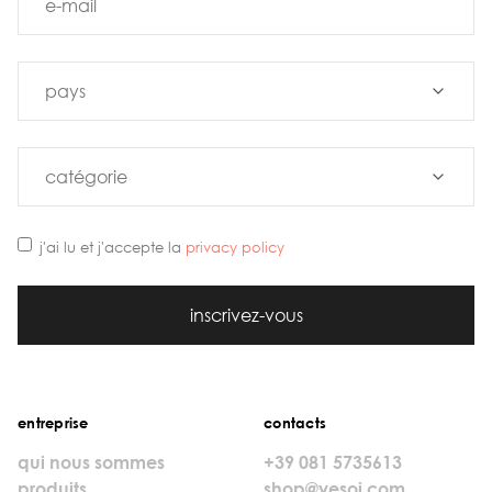
j'ai lu et j'accepte la
privacy policy
inscrivez-vous
entreprise
contacts
qui nous sommes
+39 081 5735613
produits
shop@vesoi.com