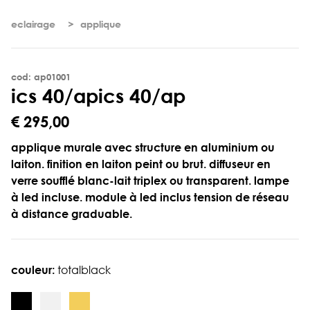
eclairage
applique
cod: ap01001
i
c
s
4
0
/
a
p
ics 40/ap
€ 295,00
applique murale avec structure en aluminium ou
laiton. finition en laiton peint ou brut. diffuseur en
verre soufflé blanc-lait triplex ou transparent. lampe
à led incluse. module à led inclus tension de réseau
à distance graduable.
couleur:
totalblack