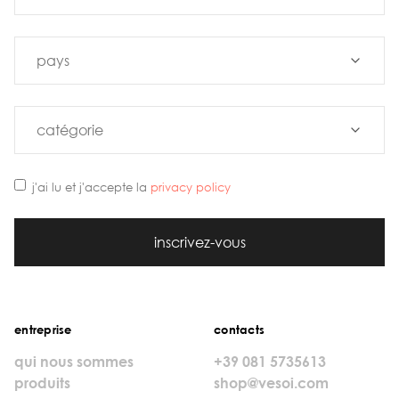
j'ai lu et j'accepte la
privacy policy
inscrivez-vous
entreprise
contacts
qui nous sommes
+39 081 5735613
produits
shop@vesoi.com