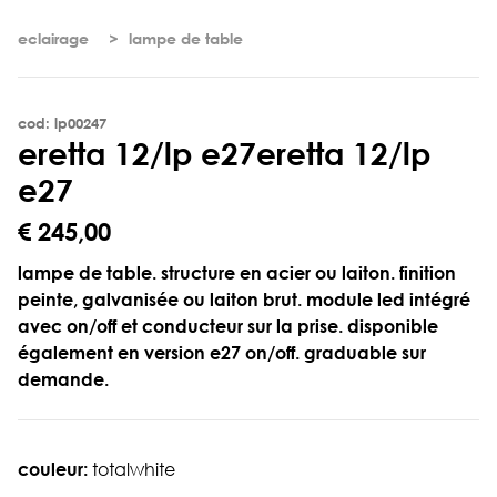
eclairage
lampe de table
cod: lp00247
e
r
e
t
t
a
1
2
/
l
p
e
2
7
eretta 12/lp
e27
€ 245,00
lampe de table. structure en acier ou laiton. finition
peinte, galvanisée ou laiton brut. module led intégré
avec on/off et conducteur sur la prise. disponible
également en version e27 on/off. graduable sur
demande.
couleur:
totalwhite