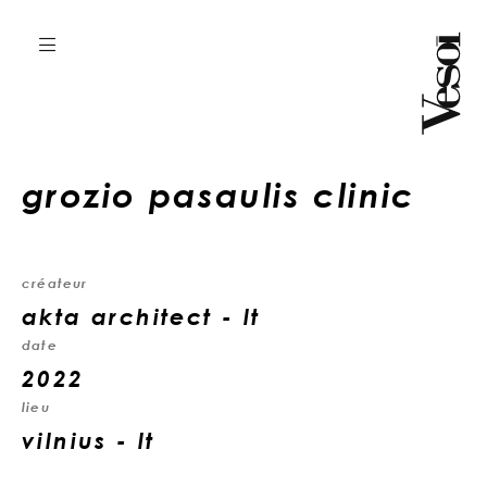
grozio pasaulis clinic
créateur
akta architect - lt
date
2022
lieu
vilnius - lt