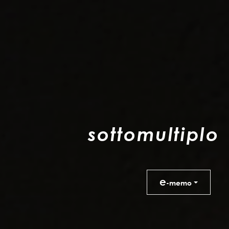
s
o
t
t
o
m
u
l
t
i
p
l
o
e
-memo