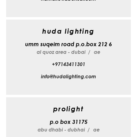
huda lighting
umm suqeim road p.o.box 212 6
al quoz area - dubai
ae
+97143411301
info@hudalighting.com
prolight
p.o box 31175
abu dhabi - dubhai
ae