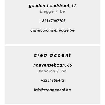
gouden-handstraat, 17
brugge
be
+32147007705
carl@corona-brugge.be
crea accent
hoevensebaan, 65
kapellen
be
+3234256412
info@creaaccent.be