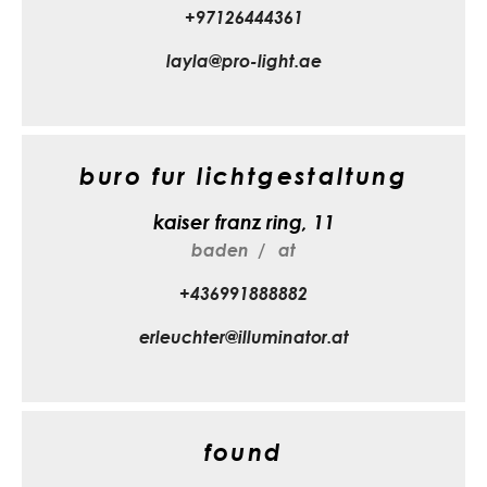
+97126444361
layla@pro-light.ae
buro fur lichtgestaltung
kaiser franz ring, 11
baden
at
+436991888882
erleuchter@illuminator.at
found