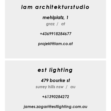
lam architekturstudio
mehlplatz, 1
graz
at
+4369918284677
projekt@lam.co.at
est lighting
479 bourke st
surrey hills nsw
au
+61390284272
james.zagari@estlighting.com.au