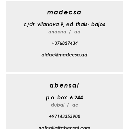
madecsa
c/dr. vilanova 9, ed. thais- bajos
andorra
ad
+376827434
didac@madecsa.ad
abensal
p.o. box. 6 244
dubai
ae
+97143353900
nathalie@abensal.com