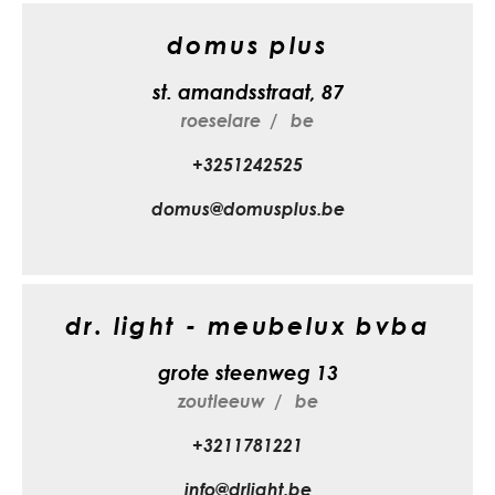
domus plus
st. amandsstraat, 87
roeselare
be
+3251242525
domus@domusplus.be
dr. light - meubelux bvba
grote steenweg 13
zoutleeuw
be
+3211781221
info@drlight.be