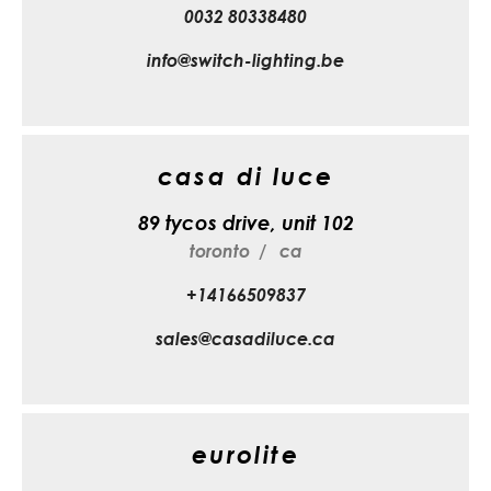
0032 80338480
info@switch-lighting.be
casa di luce
89 tycos drive, unit 102
toronto
ca
+14166509837
sales@casadiluce.ca
eurolite