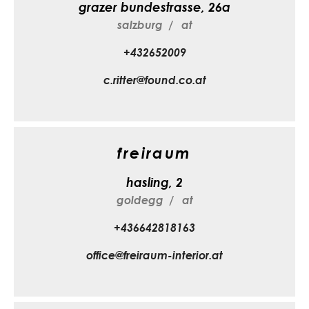
grazer bundestrasse, 26a
salzburg
at
+432652009
c.ritter@found.co.at
freiraum
hasling, 2
goldegg
at
+436642818163
office@freiraum-interior.at