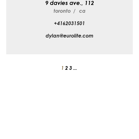
9 davies ave., 112
toronto
ca
+4162031501
dylan@eurolite.com
1
2
3
...