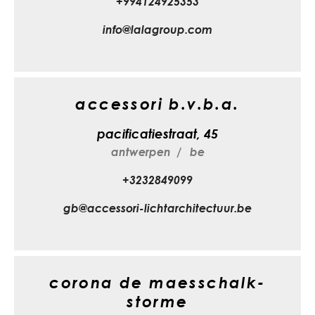
+994124925353
info@lalagroup.com
accessori b.v.b.a.
pacificatiestraat, 45
antwerpen
be
+3232849099
gb@accessori-lichtarchitectuur.be
corona de maesschalk-
storme