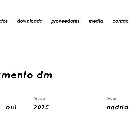
ctos
downloads
proveedores
media
contac
empotrable
accesorios
bombillas
objetos
amento dm
recargables
fecha
lugar
| brù
2025
andria 