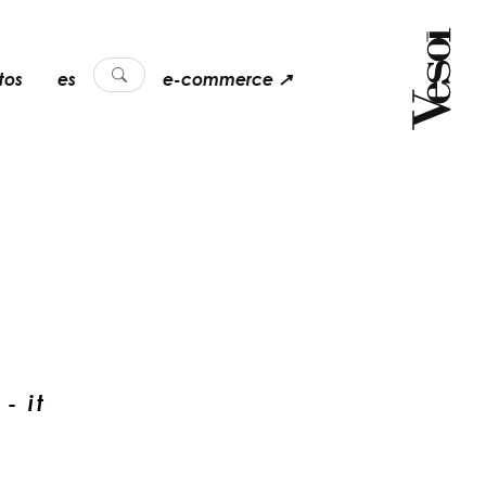
tos
es
e-commerce ↗
- it