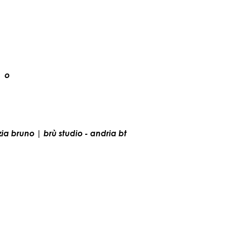
t o
zia bruno | brù studio - andria bt