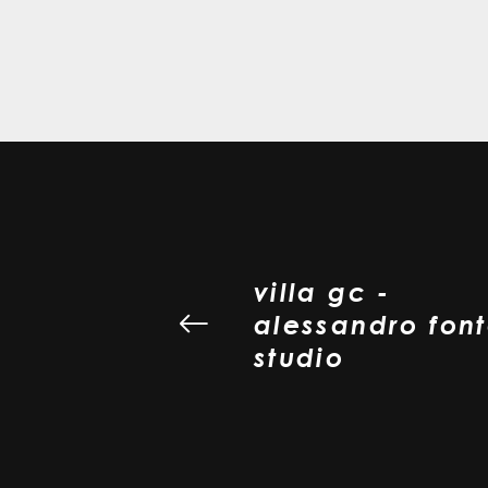
villa gc -
alessandro fon
studio