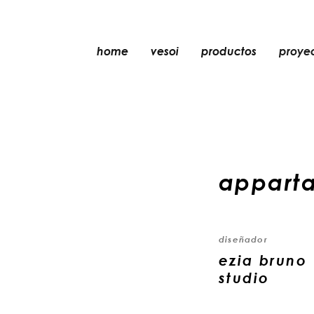
home
vesoi
productos
proye
mesa
colgante
pared
pared/techo
appart
suelo
techo
diseñador
ezia bruno 
studio