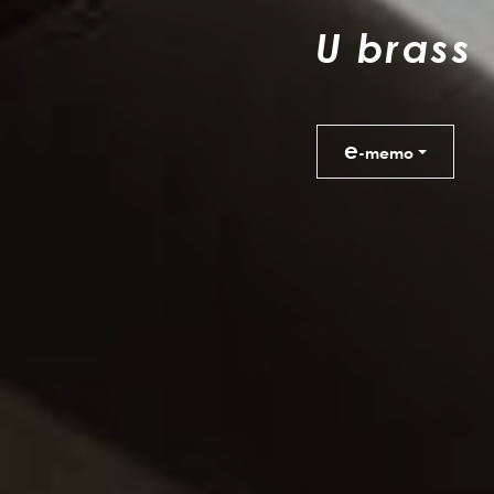
U
b
r
a
s
s
e
-memo