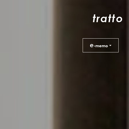
t
r
a
t
t
o
e
-memo