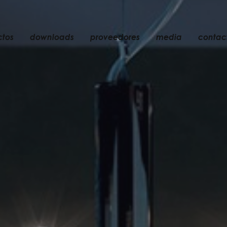
ctos
downloads
proveedores
media
contac
empotrable
accesorios
bombillas
objetos
recargables