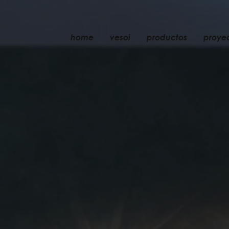
home
vesoi
productos
proye
mesa
colgante
pared
pared/techo
suelo
techo