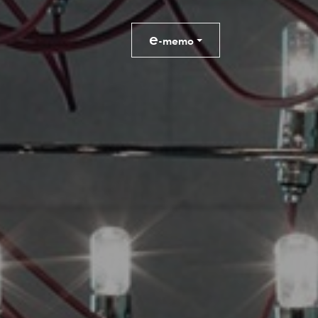
e
-memo