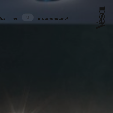
tos
es
e-commerce ↗