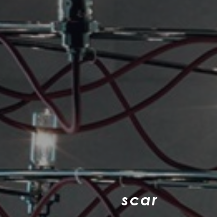
s
c
a
r