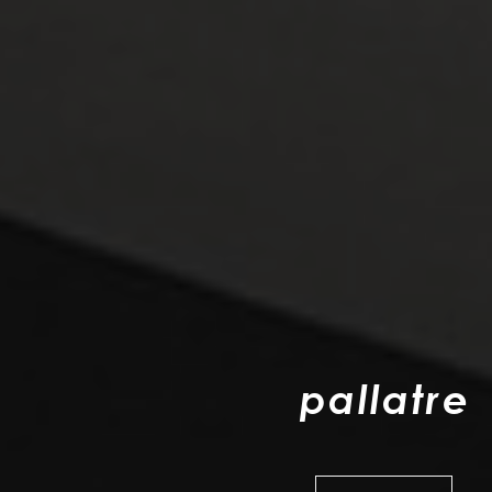
p
a
l
l
a
t
r
e