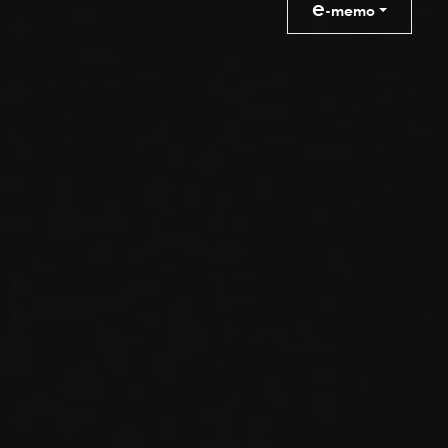
e
-memo