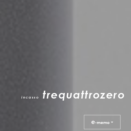
trequattrozero
incasso
e
-memo