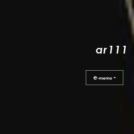
a
r
1
1
1
e
-memo