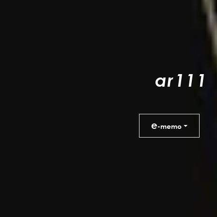
a
r
1
1
1
e
-memo