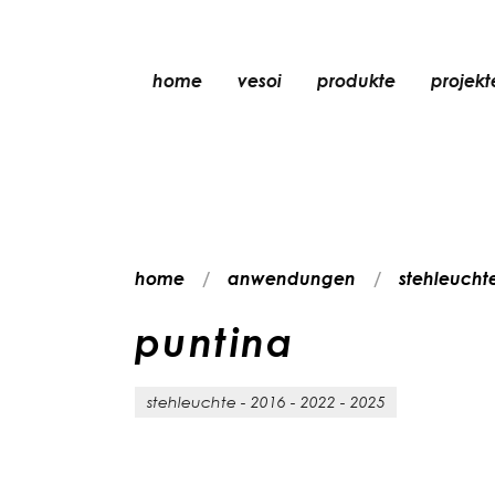
home
vesoi
produkte
projekt
tischleuchte
pendelleuchte
wandleuchte
wand-/deckenleu
home
anwendungen
stehleucht
stehleuchte
deckenleuchte
p
u
n
t
i
n
a
stehleuchte - 2016 - 2022 - 2025