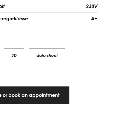
olt
230V
nergieklasse
A+
3D
data sheet
te or book an appointment