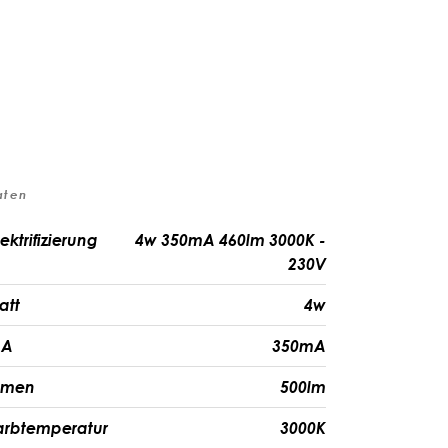
aten
ektrifizierung
4w 350mA 460lm 3000K -
230V
att
4w
A
350mA
umen
500lm
arbtemperatur
3000K