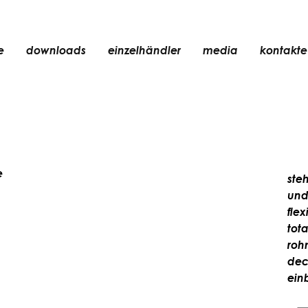
e
downloads
einzelhändler
media
kontakte
einbauleuchte
zubehör
glühbirne
chte
objekte
e
ste
wiederaufladbar
und
fle
tot
roh
dec
ein