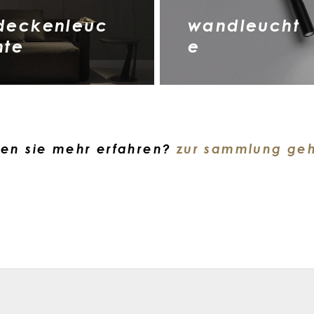
deckenleuc
wandleucht
hte
e
en sie mehr erfahren?
zur sammlung ge