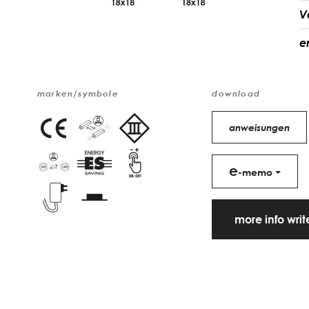
V
e
marken/symbole
download
anweisungen
e
-memo
more info wri