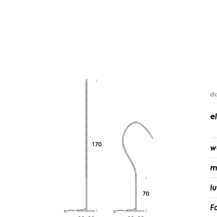
d
el
w
m
l
F