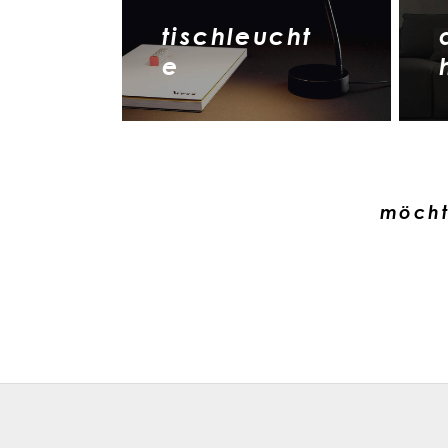
tischleucht
e
möcht