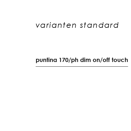
varianten standard
p
u
n
t
i
n
a
1
7
0
/
p
h
d
i
m
o
n
/
o
f
f
t
o
u
c
h