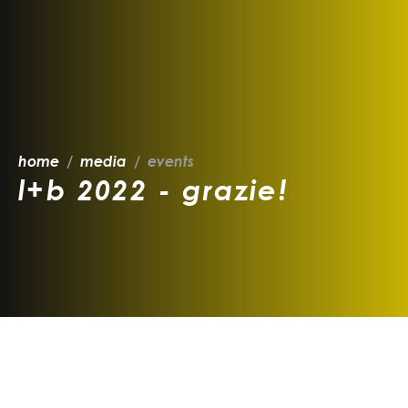
home
media
events
l+b 2022 - grazie!