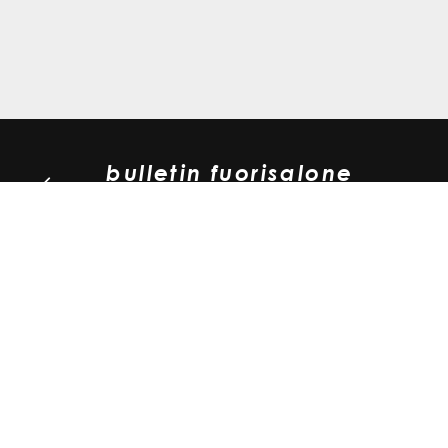
bulletin fuorisalone
2024
girolinea - emissione
laterale