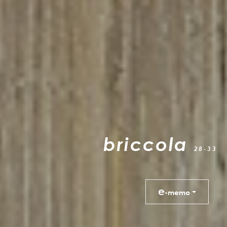
briccola
28-33
e
-memo