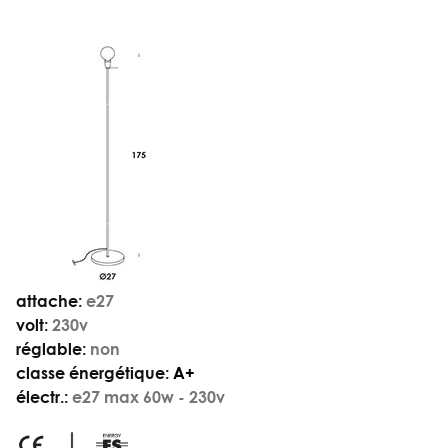
attache:
e27
volt:
230v
réglable:
non
classe énergétique:
A+
électr.:
e27 max 60w - 230v