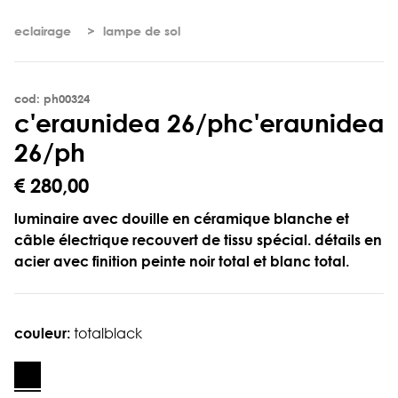
eclairage
lampe de sol
cod: ph00324
c
'
e
r
a
u
n
i
d
e
a
2
6
/
p
h
c'eraunidea
26/ph
€ 280,00
luminaire avec douille en céramique blanche et
câble électrique recouvert de tissu spécial. détails en
acier avec finition peinte noir total et blanc total.
couleur:
totalblack