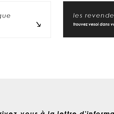
les revende
gue
trouvez vesoi dans vo
rivez-vous à la lettre d'inform