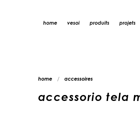
home
vesoi
produits
projets
lampe de table
lampe à suspensio
applique
applique/plafonni
home
accessoires
lampe de sol
plafonnier
accessorio tela 