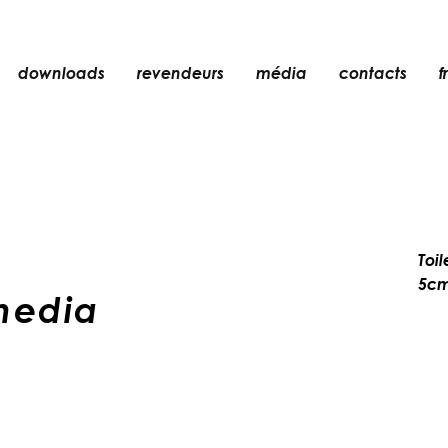
downloads
revendeurs
média
contacts
fr
encastré
n
accessoires
ampoules
er
objets
Toi
rechargeables
5cm
media