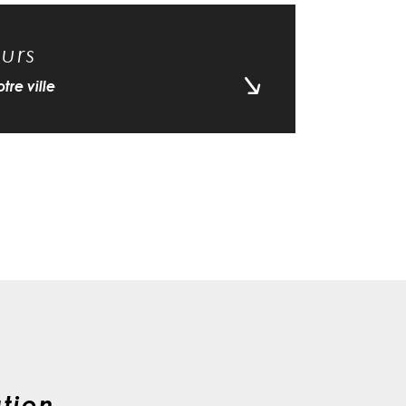
urs
tre ville
ation